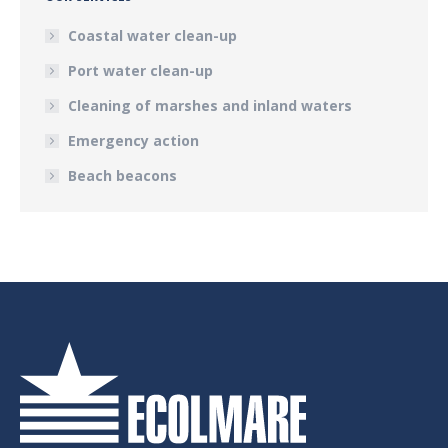
Coastal water clean-up
Port water clean-up
Cleaning of marshes and inland waters
Emergency action
Beach beacons