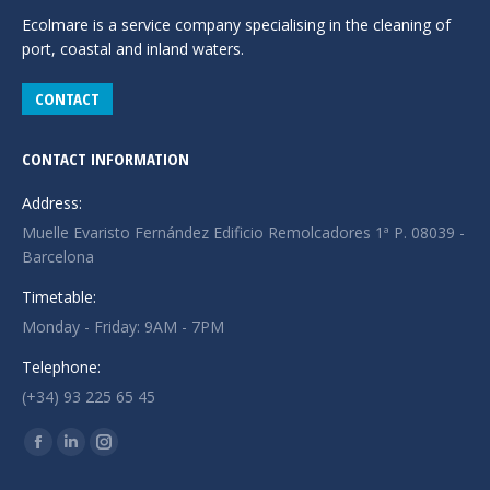
Ecolmare is a service company specialising in the cleaning of
port, coastal and inland waters.
CONTACT
CONTACT INFORMATION
Address:
Muelle Evaristo Fernández Edificio Remolcadores 1ª P. 08039 -
Barcelona
Timetable:
Monday - Friday: 9AM - 7PM
Telephone:
(+34) 93 225 65 45
Find us on:
Facebook
Linkedin
Instagram
page
page
page