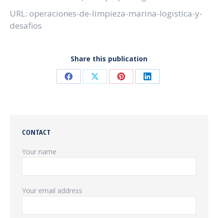
URL: operaciones-de-limpieza-marina-logistica-y-
desafios
Share this publication
Share
Share
Share
Share
on
on
on
on
Facebook
X
Pinterest
LinkedIn
CONTACT
Your name
Your email address