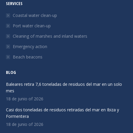
SERVICES
opens
opens
opens
in
in
in
Coastal water clean-up
new
new
new
Port water clean-up
window
window
window
Cleaning of marshes and inland waters
Emergency action
Beach beacons
BLOG
Baleares retira 7,6 toneladas de residuos del mar en un solo
mes
18 de junio of 2026
Casi dos toneladas de residuos retiradas del mar en Ibiza y
Formentera
18 de junio of 2026