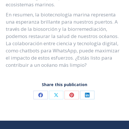
ecosistemas marinos.
En resumen, la biotecnología marina representa
una esperanza brillante para nuestros puertos. A
través de la biosorción y la biorremediación,
podemos restaurar la salud de nuestros océanos.
La colaboración entre ciencia y tecnología digital,
como chatbots para WhatsApp, puede maximizar
el impacto de estos esfuerzos. ¿Estás listo para
contribuir a un océano más limpio?
Share this publication
Share
Share
Share
Share
on
on
on
on
Facebook
X
Pinterest
LinkedIn