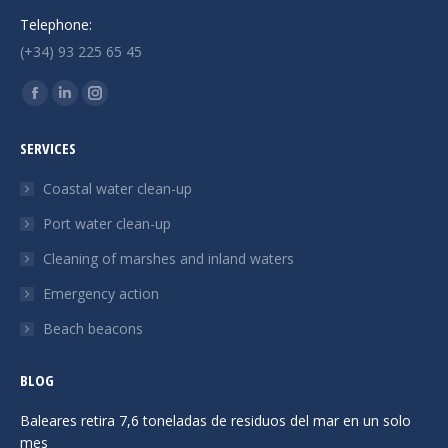
Telephone:
(+34) 93 225 65 45
Find us on:
Facebook
Linkedin
Instagram
page
page
page
SERVICES
opens
opens
opens
in
in
in
Coastal water clean-up
new
new
new
Port water clean-up
window
window
window
Cleaning of marshes and inland waters
Emergency action
Beach beacons
BLOG
Baleares retira 7,6 toneladas de residuos del mar en un solo
mes