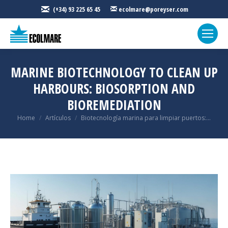
(+34) 93 225 65 45
ecolmare@poreyser.com
MARINE BIOTECHNOLOGY TO CLEAN UP
HARBOURS: BIOSORPTION AND
BIOREMEDIATION
You are here:
Home
Artículos
Biotecnología marina para limpiar puertos:…