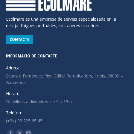
Ecolmare és una empresa de serveis especialitzada en la
neteja d'aigües portuàries, costaneres i interiors.
CONTACTE
INFORMACIÓ DE CONTACTE
Adreça:
Evaristo Fernández Pier, Edifici Remolcadors, 1r pis, 08039 –
Barcelona
Horari:
De dilluns a divendres: de 9 a 19 h
Telèfon:
(+34) 93 225 65 45
Trobeu-nos a: