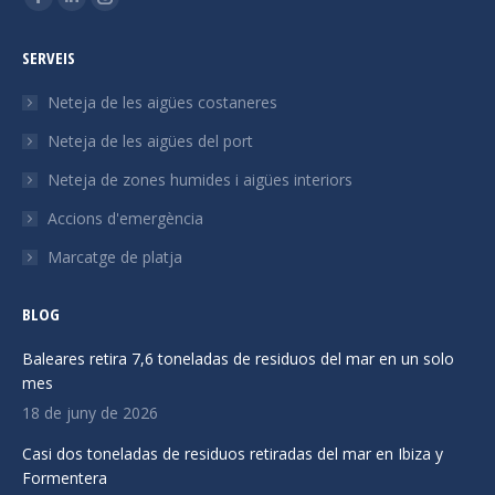
La
La
La
pàgina
pàgina
pàgina
SERVEIS
Facebook
Linkedin
Instagram
s'obre
s'obre
s'obre
Neteja de les aigües costaneres
en
en
en
Neteja de les aigües del port
una
una
una
Neteja de zones humides i aigües interiors
finestra
finestra
finestra
nova
nova
nova
Accions d'emergència
Marcatge de platja
BLOG
Baleares retira 7,6 toneladas de residuos del mar en un solo
mes
18 de juny de 2026
Casi dos toneladas de residuos retiradas del mar en Ibiza y
Formentera