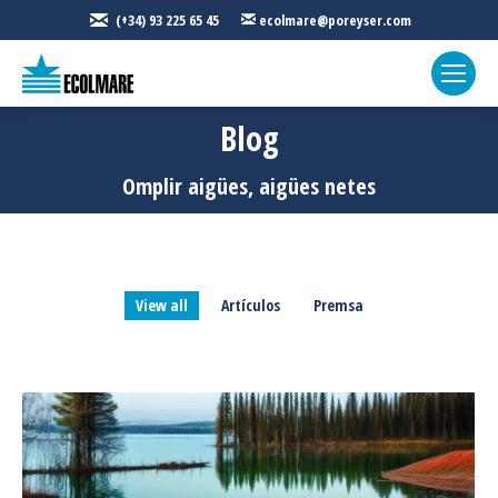
(+34) 93 225 65 45
ecolmare@poreyser.com
Blog
Sou aquí:
Omplir aigües, aigües netes
View all
Artículos
Premsa