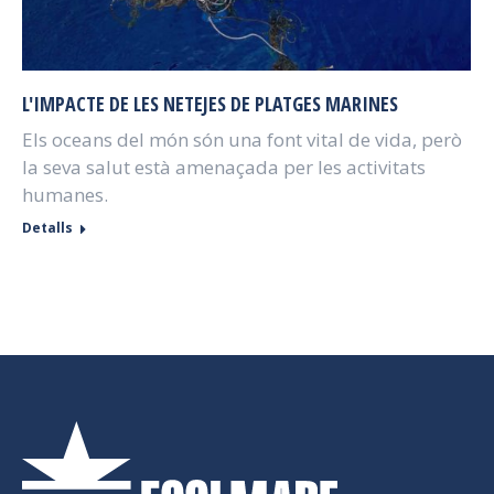
L'IMPACTE DE LES NETEJES DE PLATGES MARINES
Els oceans del món són una font vital de vida, però
la seva salut està amenaçada per les activitats
humanes.
Detalls