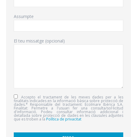
Assumpte
El teu missatge (opcional)
Accepto el tractament de les meves dades per a les
finalitats indicades en la informació bàsica sobre protecció de
dades.* Responsable del tractament: Ecolmare Ibèrica S.A.
Finalitat: Permetre a l'usuari fer una consulta/sol·licitud
d'informació. Podeu consultar informació addicional i
detallada sobre protecció de dades en les clàusules adjuntes
que es troben a la
Política de privacitat