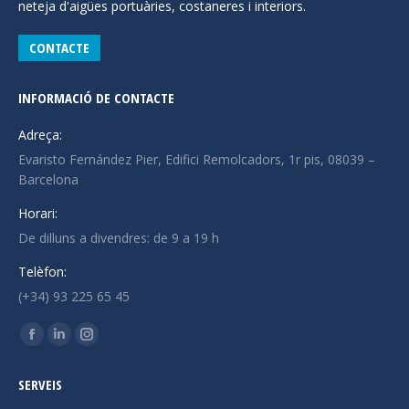
neteja d'aigües portuàries, costaneres i interiors.
CONTACTE
INFORMACIÓ DE CONTACTE
Adreça:
Evaristo Fernández Pier, Edifici Remolcadors, 1r pis, 08039 –
Barcelona
Horari:
De dilluns a divendres: de 9 a 19 h
Telèfon:
(+34) 93 225 65 45
Trobeu-nos a:
La
La
La
pàgina
pàgina
pàgina
SERVEIS
Facebook
Linkedin
Instagram