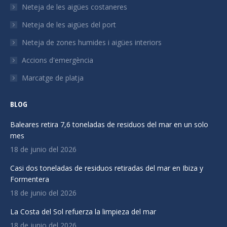
s'obre
s'obre
s'obre
Neteja de les aigües costaneres
en
en
en
Neteja de les aigües del port
una
una
una
Neteja de zones humides i aigües interiors
finestra
finestra
finestra
nova
nova
nova
Accions d'emergència
Marcatge de platja
BLOG
Baleares retira 7,6 toneladas de residuos del mar en un solo
mes
18 de junio del 2026
Casi dos toneladas de residuos retiradas del mar en Ibiza y
Formentera
18 de junio del 2026
La Costa del Sol refuerza la limpieza del mar
18 de junio del 2026