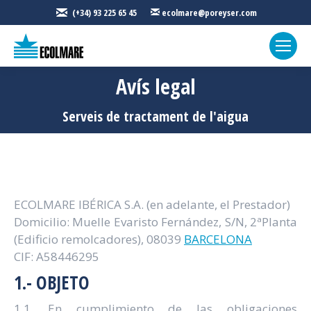
(+34) 93 225 65 45
ecolmare@poreyser.com
Avís legal
Sou aquí:
Serveis de tractament de l'aigua
ECOLMARE IBÉRICA S.A. (en adelante, el Prestador)
Domicilio: Muelle Evaristo Fernández, S/N, 2ªPlanta
(Edificio remolcadores), 08039
BARCELONA
CIF: A58446295
1.- OBJETO
1.1. En cumplimiento de las obligaciones