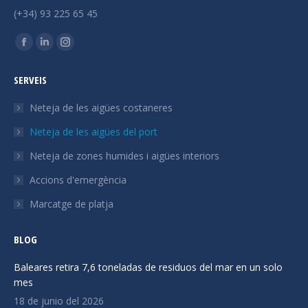
(+34) 93 225 65 45
Trobeu-nos a:
La
La
La
pàgina
pàgina
pàgina
SERVEIS
Facebook
Linkedin
Instagram
s'obre
s'obre
s'obre
Neteja de les aigües costaneres
en
en
en
Neteja de les aigües del port
una
una
una
Neteja de zones humides i aigües interiors
finestra
finestra
finestra
nova
nova
nova
Accions d'emergència
Marcatge de platja
BLOG
Baleares retira 7,6 toneladas de residuos del mar en un solo
mes
18 de junio del 2026