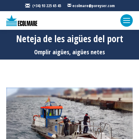
(+34) 93 225 65 45
ecolmare@poreyser.com
Neteja de les aigües del port
Sou aquí:
Omplir aigües, aigües netes