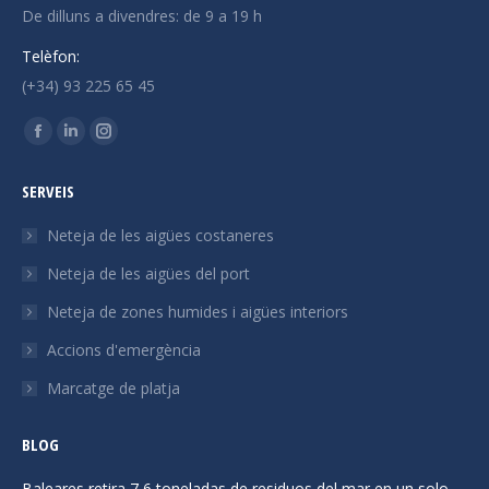
De dilluns a divendres: de 9 a 19 h
Telèfon:
(+34) 93 225 65 45
Trobeu-nos a:
La
La
La
pàgina
pàgina
pàgina
SERVEIS
Facebook
Linkedin
Instagram
s'obre
s'obre
s'obre
Neteja de les aigües costaneres
en
en
en
Neteja de les aigües del port
una
una
una
Neteja de zones humides i aigües interiors
finestra
finestra
finestra
nova
nova
nova
Accions d'emergència
Marcatge de platja
BLOG
Baleares retira 7,6 toneladas de residuos del mar en un solo