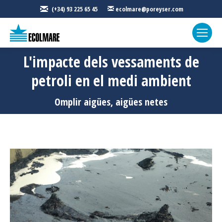
(+34) 93 225 65 45
ecolmare@poreyser.com
L'impacte dels vessaments de
petroli en el medi ambient
Sou aquí:
Omplir aigües, aigües netes