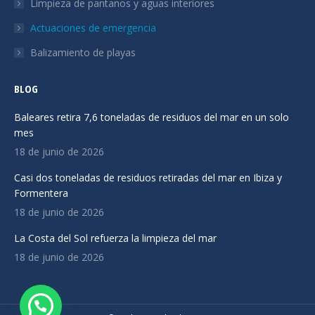
Limpieza de pantanos y aguas interiores
una
una
una
ventana
ventana
ventana
Actuaciones de emergencia
nueva
nueva
nueva
Balizamiento de playas
BLOG
Baleares retira 7,6 toneladas de residuos del mar en un solo
mes
18 de junio de 2026
Casi dos toneladas de residuos retiradas del mar en Ibiza y
Formentera
18 de junio de 2026
La Costa del Sol refuerza la limpieza del mar
18 de junio de 2026