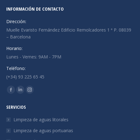
INFORMACIÓN DE CONTACTO
Dirección:
Muelle Evaristo Fernández Edificio Remolcadores 1 ª P. 08039
– Barcelona
Horario:
Lunes - Vernes: 9AM - 7PM
Teléfono:
(+34) 93 225 65 45
Encuéntranos en:
La
La
La
página
página
página
SERVICIOS
Facebook
Linkedin
Instagram
se
se
se
Limpieza de aguas litorales
abre
abre
abre
Limpieza de aguas portuarias
en
en
en