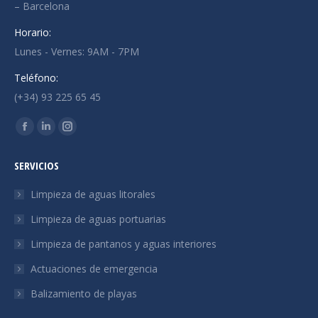
– Barcelona
Horario:
Lunes - Vernes: 9AM - 7PM
Teléfono:
(+34) 93 225 65 45
Encuéntranos en:
La
La
La
página
página
página
SERVICIOS
Facebook
Linkedin
Instagram
se
se
se
Limpieza de aguas litorales
abre
abre
abre
Limpieza de aguas portuarias
en
en
en
Limpieza de pantanos y aguas interiores
una
una
una
ventana
ventana
ventana
Actuaciones de emergencia
nueva
nueva
nueva
Balizamiento de playas