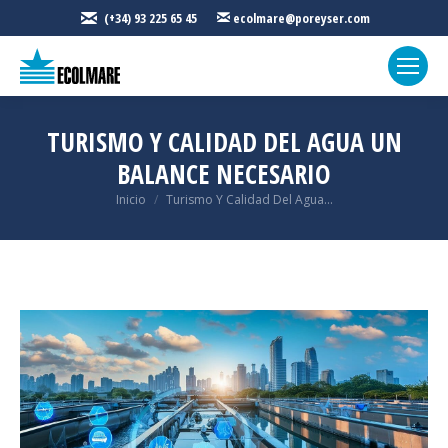
(+34) 93 225 65 45
ecolmare@poreyser.com
TURISMO Y CALIDAD DEL AGUA UN
BALANCE NECESARIO
Estás aquí:
Inicio
Turismo Y Calidad Del Agua...