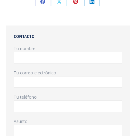
Compartir
Compartir
Compartir
Compartir
en
en
en
en
Facebook
X
Pinterest
LinkedIn
CONTACTO
Tu nombre
Tu correo electrónico
Tu teléfono
Asunto