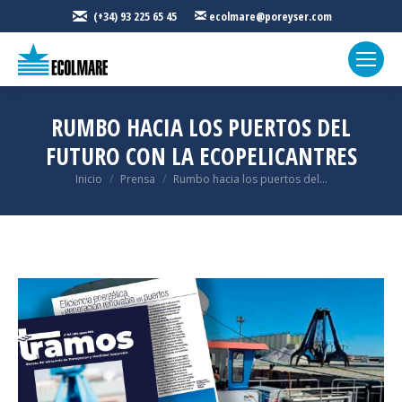
(+34) 93 225 65 45
ecolmare@poreyser.com
RUMBO HACIA LOS PUERTOS DEL
FUTURO CON LA ECOPELICANTRES
Estás aquí:
Inicio
Prensa
Rumbo hacia los puertos del...