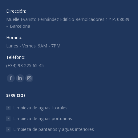
Dirección:
Muelle Evaristo Fernández Edificio Remolcadores 1 ª P. 08039
– Barcelona
Horario:
Lunes - Vernes: 9AM - 7PM
Teléfono:
(+34) 93 225 65 45
Encuéntranos en:
La
La
La
página
página
página
SERVICIOS
Facebook
Linkedin
Instagram
se
se
se
Limpieza de aguas litorales
abre
abre
abre
Limpieza de aguas portuarias
en
en
en
Limpieza de pantanos y aguas interiores
una
una
una