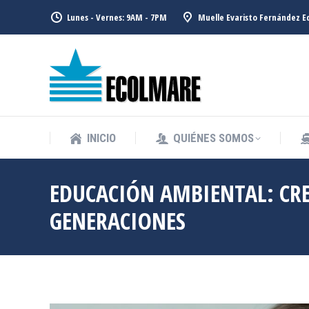
Lunes - Vernes: 9AM - 7PM
Muelle Evaristo Fernández Ed
INICIO
QUIÉNES SOMOS
INICIO
QUIÉNES SOMOS
EDUCACIÓN AMBIENTAL: CR
GENERACIONES