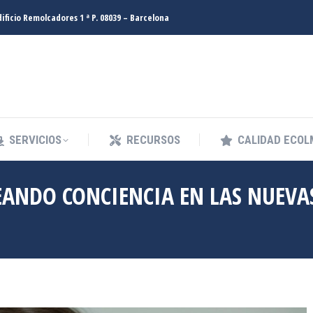
ificio Remolcadores 1 ª P. 08039 – Barcelona
SERVICIOS
RECURSOS
CALIDAD ECO
SERVICIOS
RECURSOS
CALIDAD ECO
EANDO CONCIENCIA EN LAS NUEVA