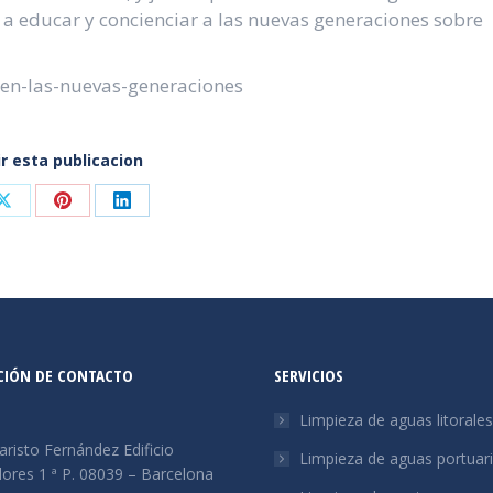
 a educar y concienciar a las nuevas generaciones sobre
en-las-nuevas-generaciones
r esta publicacion
tir
Compartir
Compartir
Compartir
en
en
en
ook
X
Pinterest
LinkedIn
CIÓN DE CONTACTO
SERVICIOS
:
Limpieza de aguas litorales
aristo Fernández Edificio
Limpieza de aguas portuar
res 1 ª P. 08039 – Barcelona