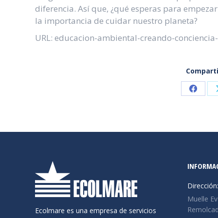
diferencia. Así que, ¿qué esperas para empezar
la importancia de cuidar nuestro planeta?
URL: educacion-ambiental-creando-conciencia-
Comparti
Compar
en
Faceb
INFORMA
Dirección
Muelle Ev
Remolcado
Ecolmare es una empresa de servicios