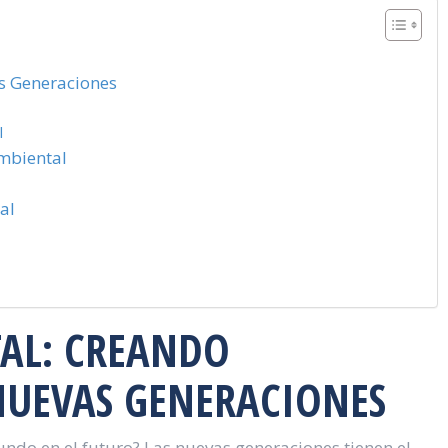
as Generaciones
l
mbiental
al
AL: CREANDO
NUEVAS GENERACIONES
ndo en el futuro? Las nuevas generaciones tienen el