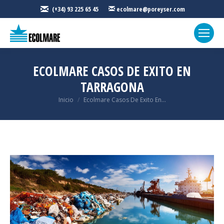
(+34) 93 225 65 45
ecolmare@poreyser.com
ECOLMARE CASOS DE EXITO EN
TARRAGONA
Estás aquí:
Inicio
Ecolmare Casos De Exito En...