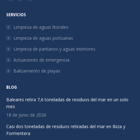
La
La
La
página
página
página
SERVICIOS
Facebook
Linkedin
Instagram
se
se
se
Limpieza de aguas litorales
abre
abre
abre
Limpieza de aguas portuarias
en
en
en
Limpieza de pantanos y aguas interiores
una
una
una
ventana
ventana
ventana
Actuaciones de emergencia
nueva
nueva
nueva
Balizamiento de playas
BLOG
Baleares retira 7,6 toneladas de residuos del mar en un solo
mes
18 de junio de 2026
Casi dos toneladas de residuos retiradas del mar en Ibiza y
Formentera